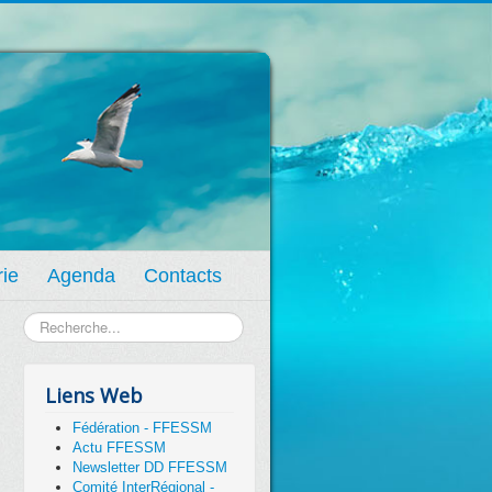
Année
Mois
Année
Mois
précédente
précédent
suivante
suivant
rie
Agenda
Contacts
Rechercher
Liens Web
Fédération - FFESSM
Actu FFESSM
Newsletter DD FFESSM
Comité InterRégional -