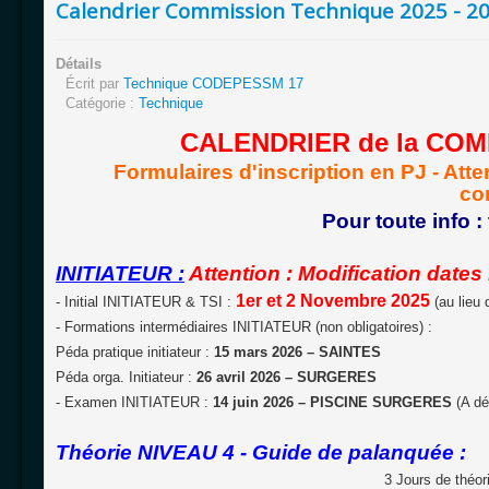
Calendrier Commission Technique 2025 - 2
Détails
Écrit par
Technique CODEPESSM 17
Catégorie :
Technique
CALENDRIER de la CO
Formulaires d'inscription en PJ - Atte
co
Pour toute info :
INITIATEUR :
Attention : Modification dates In
1er et 2 Novembre 2025
- Initial INITIATEUR & TSI :
(au lieu
- Formations intermédiaires INITIATEUR (non obligatoires) :
Péda pratique initiateur :
15 mars 2026
– SAINTES
Péda orga. Initiateur :
26 avril 2026
– SURGERES
- Examen INITIATEUR :
14
juin 2026
– PISCINE SURGERES
(A dé
Théorie NIVEAU 4 - Guide de palanquée :
3 Jours de thé