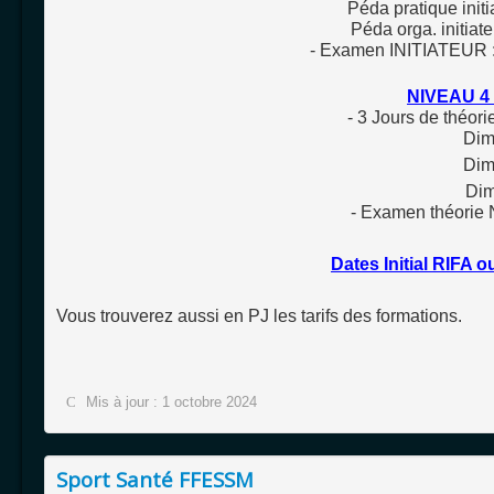
Péda pratique init
Péda orga. initia
- Examen INITIATEUR 
NIVEAU 4 
- 3 Jours de théo
Dim
Dim
Dim
- Examen théori
Dates Initial RIFA o
Vous trouverez aussi en PJ les tarifs des formations.
Mis à jour : 1 octobre 2024
Sport Santé FFESSM