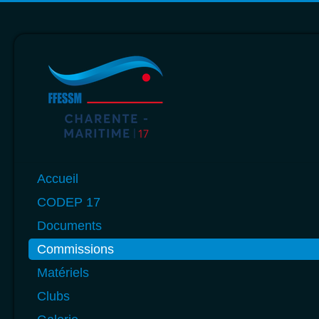
Année
Mois
Année
Mois
précédente
précédent
suivante
suivant
Accueil
CODEP 17
Documents
Commissions
Matériels
Clubs