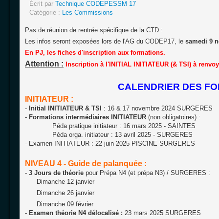
Écrit par
Technique CODEPESSM 17
Catégorie :
Les Commissions
Pas de réunion de rentrée spécifique de la CTD :
Les infos seront exposées lors de l'AG du CODEP17, le
samedi 9 
En PJ, les fiches d'inscription aux formations.
Attention :
Inscription à l'INITIAL INITIATEUR (& TSI) à renvoy
CALENDRIER DES FORM
INITIATEUR :
-
Initial INITIATEUR & TSI
: 16 & 17 novembre 2024 SURGERES
-
Formations intermédiaires INITIATEUR
(non obligatoires) :
Péda pratique initiateur : 16 mars 2025 - SAINTES
Péda orga. initiateur : 13 avril 2025 - SURGERES
- Examen INITIATEUR : 22 juin 2025 PISCINE SURGERES
NIVEAU 4 - Guide de palanquée :
-
3 Jours de théorie
pour Prépa N4 (et prépa N3) / SURGERES :
Dimanche 12 janvier
Dimanche 26 janvier
Dimanche 09 février
-
Examen théorie N4 délocalisé :
23 mars 2025 SURGERES