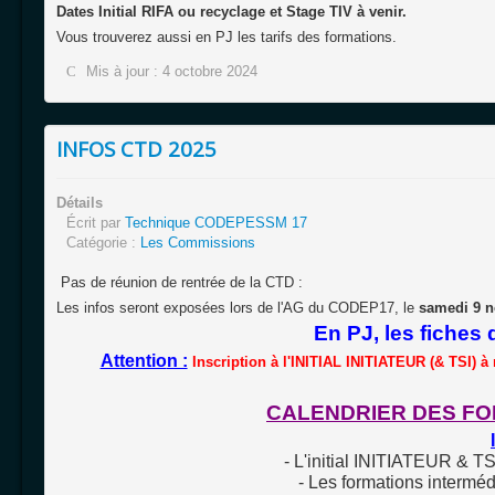
Dates Initial RIFA ou recyclage et Stage TIV à venir.
Vous trouverez aussi en PJ les tarifs des formations.
Mis à jour : 4 octobre 2024
INFOS CTD 2025
Détails
Écrit par
Technique CODEPESSM 17
Catégorie :
Les Commissions
Pas de réunion de rentrée de la CTD :
Les infos seront exposées lors de l'AG du CODEP17, le
samedi 9 
En PJ, les fiches 
Attentio
n :
Inscription à l'INITIAL INITIATEUR (& TSI) à
CALENDRIER DES FORM
- L'initial INITIATEUR &
- Les formations interméd