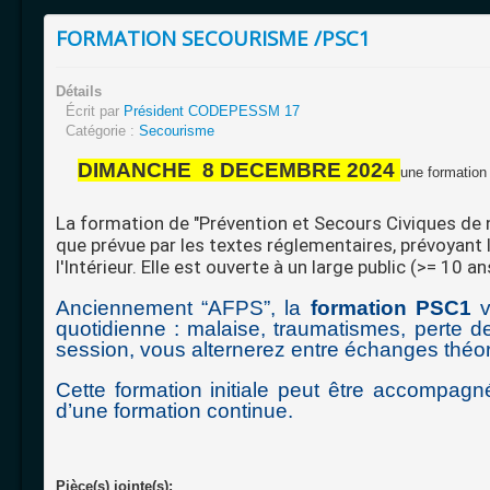
FORMATION SECOURISME /PSC1
Détails
Écrit par
Président CODEPESSM 17
Catégorie :
Secourisme
DIMANCHE 8 DECEMBRE 2024
une formatio
La formation de "Prévention et Secours Civiques de n
que prévue par les textes réglementaires, prévoyant 
l'Intérieur. Elle est ouverte à un large public (>= 10 an
Anciennement “AFPS”, la
formation PSC1
v
quotidienne : malaise, traumatismes, perte d
session, vous alternerez entre échanges théor
Cette formation initiale peut être accompa
d’une formation continue.
Pièce(s) jointe(s):