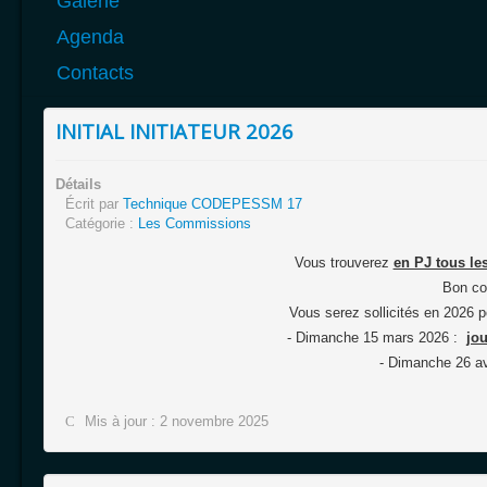
Galerie
Agenda
Contacts
INITIAL INITIATEUR 2026
Détails
Écrit par
Technique CODEPESSM 17
Catégorie :
Les Commissions
Vous trouverez
en PJ tous le
Bon co
Vous serez sollicités en 2026 p
- Dimanche 15 mars 2026 :
jo
- Dimanche 26 av
Mis à jour : 2 novembre 2025