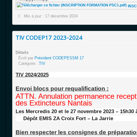
INSC
Mis à jour : 17 décembre 2024
TIV CODEP17 2023-2024
Détails
Écrit par
Président CODEPESSM 17
Catégorie :
TIV
TIV 2024/2025
Envoi blocs pour requalification :
ATTN. Annulation permanence recepti
des Extincteurs Nantais
Les Mercredis 20 et le 27 novembre 2023 – 15h30 
Dépôt EMIS ZA Croix Fort – La Jarrie
Bien respecter les consignes de préparatio