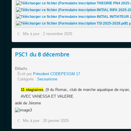
F
Mis à jour : 2 novembre 2025
PSC1 du 8 décembre
Détails
Écrit par
Président CODEPESSM 17
Catégorie :
Secourisme
11 stagiaires
, (9 du Romac, club de marche aquatique de royan, e
AVEC VANESSA ET VALERIE
aidé de Jérome
Mis à jour : 20 janvier 2025