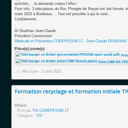
activités.....la demande créera l’offre !
Pour info, 3 éducateurs du Roc Plongée de Royan ont été formés éd
mars 2023 à Bordeaux.... Tout est possible à qui le veut...
Cordialement .
Dr Doukhan Jean-Claude
Président Commission
Médicale et Prévention CODEPESSM 17 - Jean-Claude DOUKHAN
Pièce(s) jointe(s):
Pré
Visio CMR NA FF
Mis à jour : 1 août 2023
Formation recyclage et formation initiale T
Détails
Écrit par
TIV CODEPESSM 17
Catégorie :
TIV