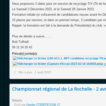
Nous proposons 2 dates pour un session de recyclage TIV (7h de fo
Le Samedi 3 Décembre 2022, et le Samedi 28 Janvier 2023.
Formation initiale (si sufisament de candidatures reçues avant fin 
15 places par session, et dans un premier temps, 3 candidats par c
Rappel: la formation est fait à la demande du Président(e) du club: vo
Plus de détails à suivre........
Bob Tuffnell
06 11 24 25 42
Pièce(s) jointe(s):
C
Mis à jour : 1 août 2023
Championnat régional de La Rochelle - 2 avr
Détails
Écrit par
Apnée CODEPESSM 17