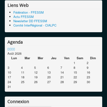
Liens Web
E-mail
*
Fédération - FFESSM
Actu FFESSM
Newsletter DD FFESSM
Comité InterRégional - CIALPC
Sujet
*
Agenda
Message
*
Août 2026
Lun
Mar
Mer
Jeu
Ven
Sam
Dim
1
2
3
4
5
6
7
8
9
10
11
12
13
14
15
16
17
18
19
20
21
22
23
24
25
26
27
28
29
30
31
Envoyer une copie à votre adresse
Connexion
(facultatif)