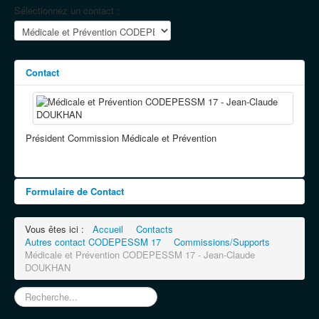
Sélectionnez un contact :
Contact
Fonction:
Président Commission Médicale et Prévention
Formulaire de Contact
Envoyer un e-mail
Vous êtes ici :
Accueil
Contacts
Autres contact CODEPESSM 17
Commissions/Supports
Médicale et Prévention CODEPESSM 17 - Jean-Claude
DOUKHAN
*
Champ requis
Rechercher
Nom
*