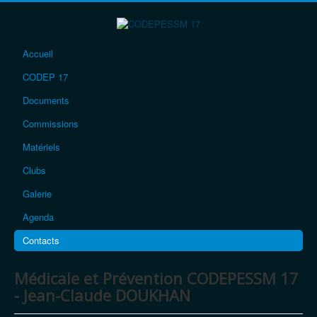
précédente
précédent
suivante
suivant
Accueil
CODEP 17
Documents
Commissions
Matériels
Clubs
Galerie
Agenda
Contacts
Médicale et Prévention CODEPESSM 17
- Jean-Claude DOUKHAN