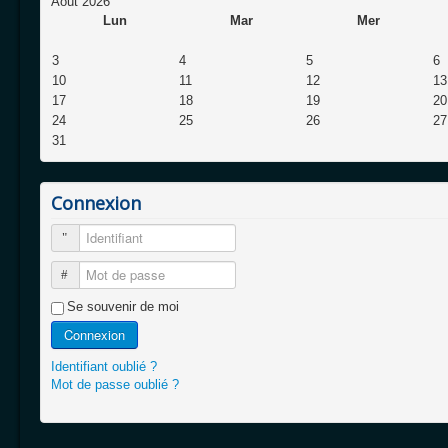
Août 2026
Lun
Mar
Mer
3
4
5
6
10
11
12
13
17
18
19
20
24
25
26
27
31
Connexion
Identifiant
Mot de passe
Se souvenir de moi
Connexion
Identifiant oublié ?
Mot de passe oublié ?