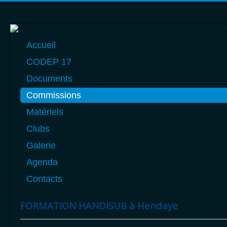
Année
Mois
Année
Mois
précédente
précédent
suivante
suivant
Accueil
CODEP 17
Documents
Commissions
Matériels
Clubs
Galerie
Agenda
Contacts
FORMATION HANDISUB à Hendaye