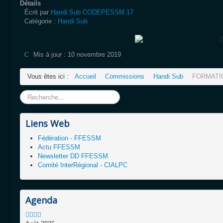
Détails
Écrit par
Handi Sub CODEPESSM 17
Catégorie :
Handi Sub
Mis à jour : 10 novembre 2019
Vous êtes ici :
Accueil
Commissions
Handi Sub
FORMATIO
Rechercher
Liens Web
Fédération - FFESSM
Actu FFESSM
Newsletter DD FFESSM
Comité InterRégional - CIALPC
Agenda